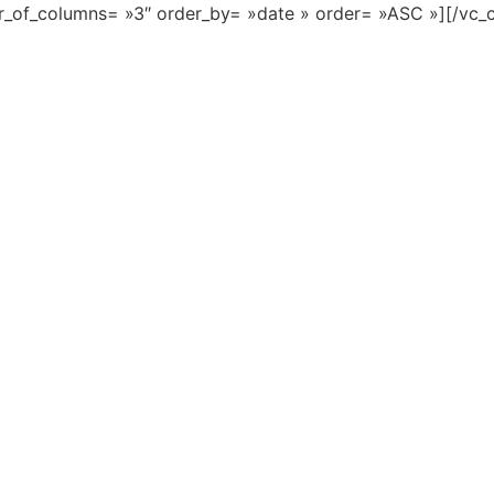
r_of_columns= »3″ order_by= »date » order= »ASC »][/vc_