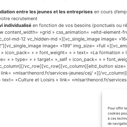
ation entre les jeunes et les entreprises
en cours d’emp
 votre recrutement
vi individualisé
en fonction de vos besoins (ponctuels ou r
w content_width= »grid » css_animation= »eltd-element-
 vc_col-md-12 vc_hidden-md »][vc_single_image image= »16
2″][vc_single_image image= »199″ img_size= »full »][vc_e
 » icon_pack= » » font_weight= » » text= »La formation » l
= » » type= » » target= »_self » icon_pack= » » font_weig
[/vc_column][/vc_row][vc_row][vc_column][eltd_button size=
link= »mlsarthenord.fr/services-jeunes/cej/ »][/vc_column
 text= »Culture et Loisirs » link= »mlsarthenord.fr/service
Pour offrir 
cookies pour
à ces techn
de navigatio