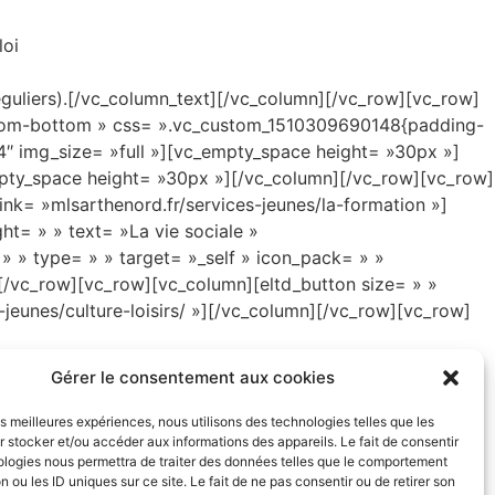
loi
éguliers).[/vc_column_text][/vc_column][/vc_row][vc_row]
from-bottom » css= ».vc_custom_1510309690148{padding-
4″ img_size= »full »][vc_empty_space height= »30px »]
mpty_space height= »30px »][/vc_column][/vc_row][vc_row]
ink= »mlsarthenord.fr/services-jeunes/la-formation »]
ht= » » text= »La vie sociale »
 » » type= » » target= »_self » icon_pack= » »
][/vc_row][vc_row][vc_column][eltd_button size= » »
s-jeunes/culture-loisirs/ »][/vc_column][/vc_row][vc_row]
Gérer le consentement aux cookies
les meilleures expériences, nous utilisons des technologies telles que les
 stocker et/ou accéder aux informations des appareils. Le fait de consentir
ologies nous permettra de traiter des données telles que le comportement
n ou les ID uniques sur ce site. Le fait de ne pas consentir ou de retirer son