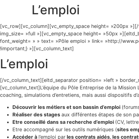
L’emploi
[vc_row][vc_column][vc_empty_space height= »200px »][/
img_size= »full »][vc_empty_space height= »50px »][eltd_
font_weight= » » text= »Pôle emploi » link= »http://www.
!important;} »][vc_column_text]
L’emploi
[/vc_column_text][eltd_separator position= »left » borde
[vc_column_text]L’équipe du Pôle Entreprise de la Mission 
coaching, simulations d’entretiens, mais aussi dispositifs d’
Découvrir les métiers et son bassin d’emploi
(forums
Réaliser des stages
aux différentes étapes de son p
Etre conseillé dans sa recherche d’emploi
(CV, lettr
Etre accompagné sur les outils numériques (
sites em
Accéder à
l’emploi par
les contrats aidés, les contr