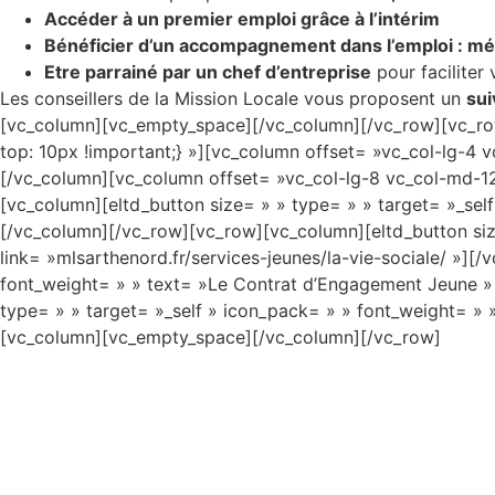
Accéder à un premier emploi grâce à l’intérim
Bénéficier d’un accompagnement dans l’emploi : médi
Etre parrainé par un chef d’entreprise
pour faciliter
Les conseillers de la Mission Locale vous proposent un
sui
[vc_column][vc_empty_space][/vc_column][/vc_row][vc_ro
top: 10px !important;} »][vc_column offset= »vc_col-lg-4
[/vc_column][vc_column offset= »vc_col-lg-8 vc_col-md-1
[vc_column][eltd_button size= » » type= » » target= »_self
[/vc_column][/vc_row][vc_row][vc_column][eltd_button size
link= »mlsarthenord.fr/services-jeunes/la-vie-sociale/ »]
font_weight= » » text= »Le Contrat d’Engagement Jeune » 
type= » » target= »_self » icon_pack= » » font_weight= » »
[vc_column][vc_empty_space][/vc_column][/vc_row]