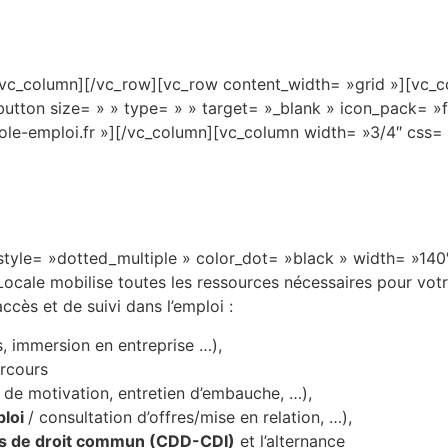
vc_column][/vc_row][vc_row content_width= »grid »][vc_c
button size= » » type= » » target= »_blank » icon_pack= »
pole-emploi.fr »][/vc_column][vc_column width= »3/4″ css
r_style= »dotted_multiple » color_dot= »black » width= »1
Locale mobilise toutes les ressources nécessaires pour votr
accès et de suivi dans l’emploi :
, immersion en entreprise …),
arcours
e de motivation, entretien d’embauche, …),
ploi
/ consultation d’offres/mise en relation, …),
ats de droit commun (CDD-CDI)
et l’alternance