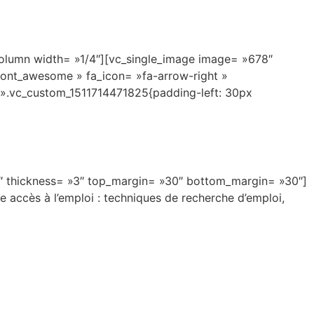
olumn width= »1/4″][vc_single_image image= »678″
font_awesome » fa_icon= »fa-arrow-right »
= ».vc_custom_1511714471825{padding-left: 30px
40″ thickness= »3″ top_margin= »30″ bottom_margin= »30″]
e accès à l’emploi : techniques de recherche d’emploi,